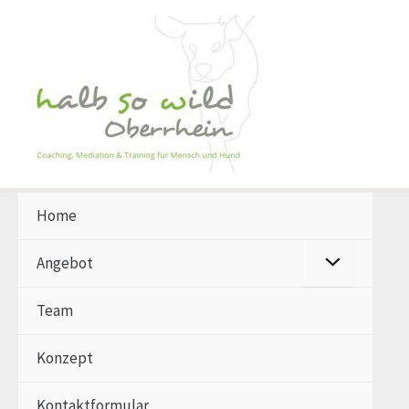
Zum
Inhalt
springen
Home
Menü
Angebot
umschalten
Team
Konzept
Kontaktformular